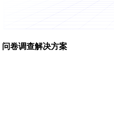
200K+
专业人士的选择
问卷调查解决方案
加密空投
高效赚取空投收益， 保护个人资产
跨境电商
保证店铺安全， 简单高效管理多帐户
社媒运营
多矩阵运营账号， 完成潜在用户转化