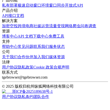
产品功能
私有部署
极速启动窗口
环境窗口同步
开放式API
产品介绍
API接口文档
解决方案
加密空投
跨境电商
社媒运营
流量变现
网络爬虫
问卷调查
资源
博客中心
API 文档
下载中心
免费工具
支持
帮助中心
常见问题
联系我们
服务状态
公司
关于我们
合作伙伴
加入我们
媒体资源
法律
用户协议
隐私政策
Cookie 政策
合规声明
联系方式
tgebrowser@tgebrowser.com
© 2025 版权归杭州纵狐网络科技有限公司
浙ICP备2025189638号-1
用户协议
隐私条约
团队合作