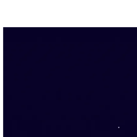
资产验证保护
加密货币的用户极其注重账号的安全，而TgeBrowser私有化部
署以及各种安全措施则会很好的帮您解决这个顾虑顾虑与问
题。