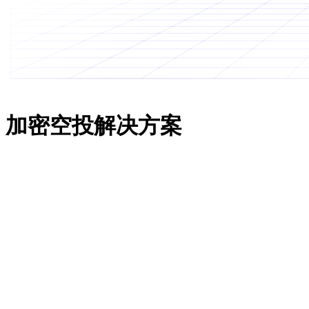
200K+
专业人士的选择
加密空投解决方案
加密空投
高效赚取空投收益， 保护个人资产
跨境电商
保证店铺安全， 简单高效管理多帐户
社媒运营
多矩阵运营账号， 完成潜在用户转化